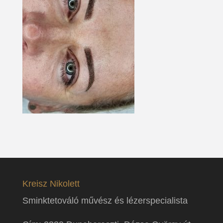
Kreisz Nikolett
Sminktetováló művész és lézerspecialista